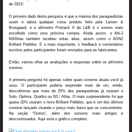
de 2021!
O primeiro dado desta pesquisa é que a maioria dos paraquedistas
usam e adora qualquer coisa produto feito pela Larsen &
Brusgaard, e o altímetro Protrack II da L&B é o sonoro mais
escolhido como uma próxima compra. Ainda assim, o Alti-2
N3/Atlas também recebeu notas altas, assim como o AON2
Brilliant Pebbles. E o mais importante, o feedback e comentários
escritos pelos participantes foram enviados para as fabricantes.
Então, vamos olhar as avaliações e respostas sobre os altímetro
sonoros.
A primeira pergunta foi apenas sobre quais sonoros atuais você já
usou. O participante poderia responder mais de um, então,
descobrimos que mais de 25% dos paraquedstas já usaram o
Solo, Optima, Quattro ou N3 / Atlas. O mais surpreendente foi que
quase 20% usaram o novo Brilliant Pebbles, que é um dos últimos
sonoros lançado visando o preço mais baixo que os concorrentes.
Na seção “Outros”, além dos sonoros mais antigos e
descontinuados. Aqui está o gráfico completo: