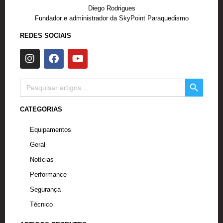
Diego Rodrigues
Fundador e administrador da SkyPoint Paraquedismo
REDES SOCIAIS
I
F
Y
n
a
o
s
c
u
SEARCH BUTTON
t
e
t
Search
for:
a
b
u
g
o
b
CATEGORIAS
r
o
e
a
k
Equipamentos
m
Geral
Notícias
Performance
Segurança
Técnico