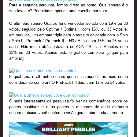
Para a segunda pergunta, fomos direto ao ponto: Qual sonoro é o
seu favorito? Permitimos apenas uma escolha por voto.
O altímetro sonoro Quattro foi o vencedor isolado com 19% ou 38
votos, seguido pelo Optima / Optima II com 16% ou 33 votos e,
em seguida, um empate triplo para o terceiro colocado com o Solo
/ Solo II, Protrack / Protrack II e N3 / Atlas com 13% ou 26 votos
cada. Não muito atrás estavam os AON2 Brilliant Pebbles com
11% ou 23 votos. Abaixo está o gráfico completo (clique para
ampliar):
E qual será o altímetro sonoro que os paraquedistas mais estão
considerando comprar? O Protrack II lidera com 17% ou 34 votos.
O mais interessante da pesquisa foi ver os comentários sobre os
pontos positivos e o os pontos a melhores de cada altímetro
sonoro e abaixo você confere a visão geral sobre cada altímetro.