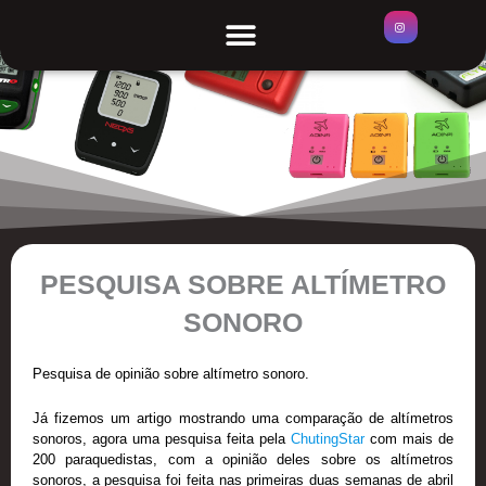
Ir
Menu
ÁREAS DE SALTO
para
o
conteúdo
PESQUISA SOBRE ALTÍMETRO
SONORO
Pesquisa de opinião sobre altímetro sonoro.
Já fizemos um artigo mostrando uma comparação de altímetros
sonoros, agora uma pesquisa feita pela
ChutingStar
com mais de
200 paraquedistas, com a opinião deles sobre os altímetros
sonoros, a pesquisa foi feita nas primeiras duas semanas de abril