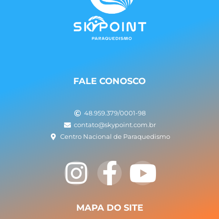
FALE CONOSCO
48.959.379/0001-98
contato@skypoint.com.br
Centro Nacional de Paraquedismo
I
F
Y
n
a
o
s
c
u
MAPA DO SITE