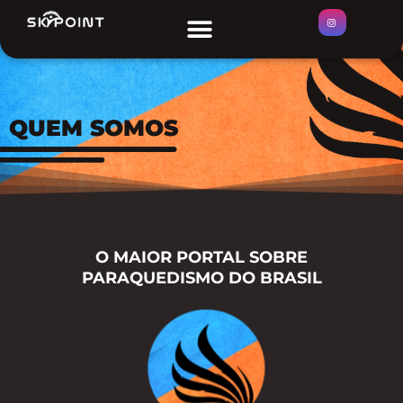
Ir
Menu
ÁREAS DE SALTO
para
o
conteúdo
QUEM SOMOS
O MAIOR PORTAL SOBRE
PARAQUEDISMO DO BRASIL