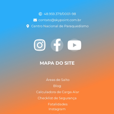
48.959.379/0001-98
contato@skypoint.com.br
Centro Nacional de Paraquedismo
I
F
Y
n
a
o
s
c
u
MAPA DO SITE
t
e
t
Áreas de Salto
a
b
u
Blog
Calculadora de Carga Alar
Checklist de Segurança
g
o
b
Fatalidades
Instagram