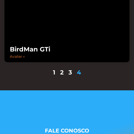
BirdMan GTi
Avaliar »
1
2
3
4
FALE CONOSCO