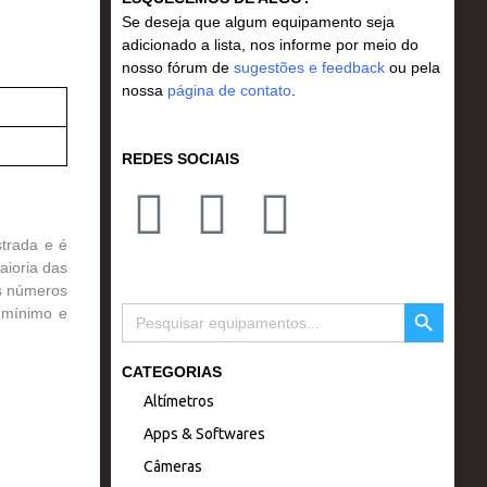
Se deseja que algum equipamento seja
adicionado a lista, nos informe por meio do
nosso fórum de
sugestões e feedback
ou pela
nossa
página de contato
.
REDES SOCIAIS
I
F
Y
strada e é
n
a
o
aioria das
os números
s
c
u
SEARCH BUTTON
Search
 mínimo e
for:
t
e
t
CATEGORIAS
Altímetros
a
b
u
Apps & Softwares
g
o
b
Câmeras