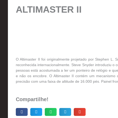
ALTIMASTER II
O Altimaster II foi originalmente projetado por Stephen L. 
reconhecida internacionalmente. Steve Snyder introduziu o c
pessoas está acostumada a ler um ponteiro de relógio e qu
e não os encobre. O Altimaster II contém um mecanismo d
precisão com uma faixa de altitude de 16.000 pés. Painel fro
Compartilhe!