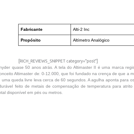
Fabricante
Alti-2 Inc
Propósito
Altímetro Analógico
[RICH_REVIEWS_SNIPPET category="post"]
Snyder quase 50 anos atrás. A tela do Altimaster II é uma marca regi
onceito Altimaster de: 0-12.000, que foi fundado na crença de que a m
e uma queda livre leva cerca de 60 segundos. A agulha aponta para 
urável feito de metais de compensação de temperatura para atrito
ntal disponível em pés ou metros.