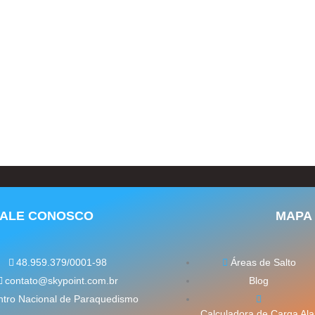
FALE CONOSCO
MAPA 
48.959.379/0001-98
Áreas de Salto
contato@skypoint.com.br
Blog
tro Nacional de Paraquedismo
Calculadora de Carga Ala