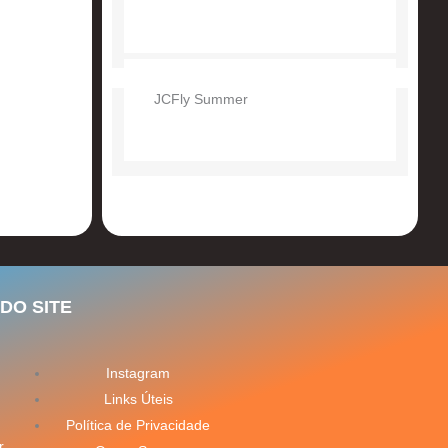
JCFly Summer
DO SITE
Instagram
Links Úteis
Política de Privacidade
r