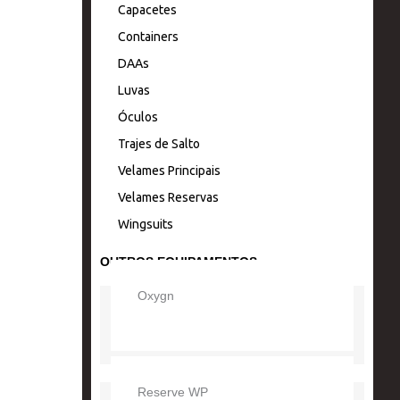
Capacetes
r
o
e
Containers
DAAs
a
k
Luvas
m
Óculos
Trajes de Salto
Velames Principais
Velames Reservas
Wingsuits
OUTROS EQUIPAMENTOS
Oxygn
Reserve WP