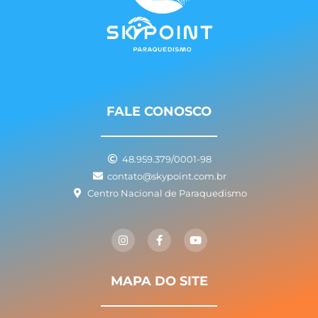
FALE CONOSCO
48.959.379/0001-98
contato@skypoint.com.br
Centro Nacional de Paraquedismo
I
F
Y
n
a
o
s
c
u
t
e
t
a
b
u
g
o
b
MAPA DO SITE
r
o
e
a
k
m
-
f