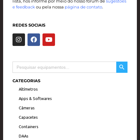
lista, nos informe por meio do nosso fórum de
sugestões
e feedback
ou pela nossa
página de contato
.
REDES SOCIAIS
I
F
Y
n
a
o
s
c
u
t
e
t
a
b
u
SEARCH BUTTON
Search
g
o
b
for:
r
o
e
a
k
CATEGORIAS
m
Altímetros
Apps & Softwares
Câmeras
Capacetes
Containers
DAAs