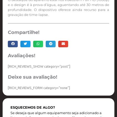
e o design é à prova d’água, aguentando até 30 metros de
profundidade. O dispositivo oferece ainda recurso para a
gravação de time-lapse.
Compartilhe!
Avaliações!
[RICH_REVIEWS_SHOW category="post"]
Deixe sua avaliação!
[RICH_REVIEWS_FORM category="none"]
ESQUECEMOS DE ALGO?
Se deseja que algum equipamento seja adicionado a