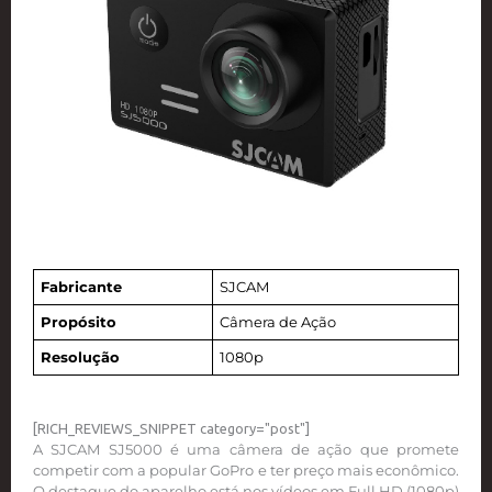
Fabricante
SJCAM
Propósito
Câmera de Ação
Resolução
1080p
[RICH_REVIEWS_SNIPPET category="post"]
A SJCAM SJ5000 é uma câmera de ação que promete
competir com a popular GoPro e ter preço mais econômico.
O destaque do aparelho está nos vídeos em Full HD (1080p)