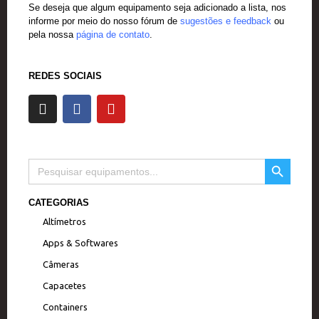
Se deseja que algum equipamento seja adicionado a lista, nos
informe por meio do nosso fórum de
sugestões e feedback
ou
pela nossa
página de contato
.
REDES SOCIAIS
I
F
Y
n
a
o
s
c
u
t
e
t
a
b
u
SEARCH BUTTON
Search
g
o
b
for:
r
o
e
a
k
CATEGORIAS
m
Altímetros
Apps & Softwares
Câmeras
Capacetes
Containers