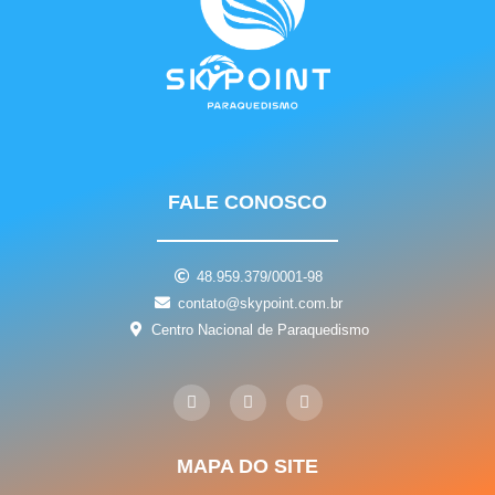
FALE CONOSCO
48.959.379/0001-98
contato@skypoint.com.br
Centro Nacional de Paraquedismo
I
F
Y
n
a
o
s
c
u
t
e
t
a
b
u
g
o
b
MAPA DO SITE
r
o
e
a
k