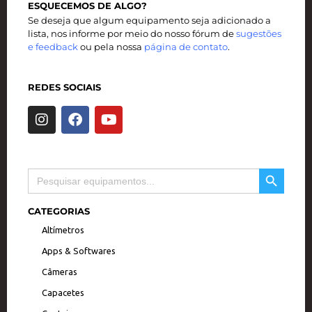
ESQUECEMOS DE ALGO?
Se deseja que algum equipamento seja adicionado a
lista, nos informe por meio do nosso fórum de
sugestões
e feedback
ou pela nossa
página de contato
.
REDES SOCIAIS
I
F
Y
n
a
o
s
c
u
t
e
t
a
b
u
SEARCH BUTTON
Search
g
o
b
for:
r
o
e
a
k
CATEGORIAS
m
Altímetros
Apps & Softwares
Câmeras
Capacetes