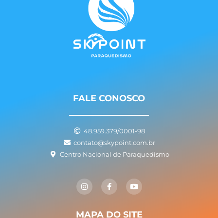
FALE CONOSCO
48.959.379/0001-98
contato@skypoint.com.br
Centro Nacional de Paraquedismo
I
F
Y
n
a
o
s
c
u
t
e
t
a
b
u
g
o
b
MAPA DO SITE
r
o
e