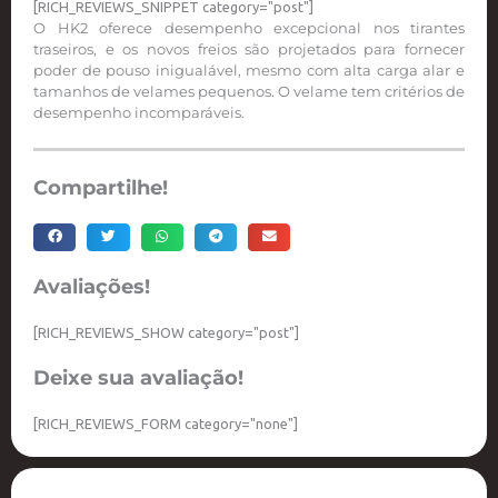
[RICH_REVIEWS_SNIPPET category="post"]
O HK2 oferece desempenho excepcional nos tirantes
traseiros, e os novos freios são projetados para fornecer
poder de pouso inigualável, mesmo com alta carga alar e
tamanhos de velames pequenos. O velame tem critérios de
desempenho incomparáveis.
Compartilhe!
Avaliações!
[RICH_REVIEWS_SHOW category="post"]
Deixe sua avaliação!
[RICH_REVIEWS_FORM category="none"]