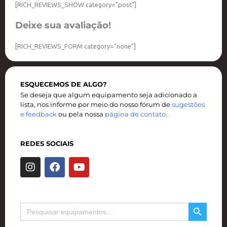
[RICH_REVIEWS_SHOW category="post"]
Deixe sua avaliação!
[RICH_REVIEWS_FORM category="none"]
ESQUECEMOS DE ALGO?
Se deseja que algum equipamento seja adicionado a
lista, nos informe por meio do nosso fórum de
sugestões
e feedback
ou pela nossa
página de contato
.
REDES SOCIAIS
I
F
Y
n
a
o
s
c
u
t
e
t
a
b
u
SEARCH BUTTON
Search
g
o
b
for:
r
o
e