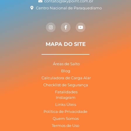
contato@skypoint.com.br
Centro Nacional de Paraquedismo
I
F
Y
n
a
o
s
c
u
t
e
t
a
b
u
g
o
b
MAPA DO SITE
r
o
e
a
k
m
-
f
Áreas de Salto
Blog
Calculadora de Carga Alar
Checklist de Segurança
Fatalidades
Instagram
Links Úteis
Política de Privacidade
Quem Somos
Termos de Uso