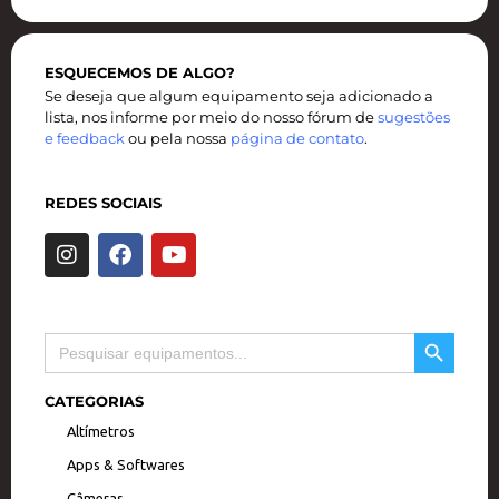
ESQUECEMOS DE ALGO?
Se deseja que algum equipamento seja adicionado a
lista, nos informe por meio do nosso fórum de
sugestões
e feedback
ou pela nossa
página de contato
.
REDES SOCIAIS
I
F
Y
n
a
o
s
c
u
t
e
t
a
b
u
SEARCH BUTTON
Search
g
o
b
for:
r
o
e
a
k
CATEGORIAS
m
Altímetros
Apps & Softwares
Câmeras