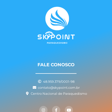
FALE CONOSCO
48.959.379/0001-98
contato@skypoint.com.br
Centro Nacional de Paraquedismo
I
F
Y
n
a
o
s
c
u