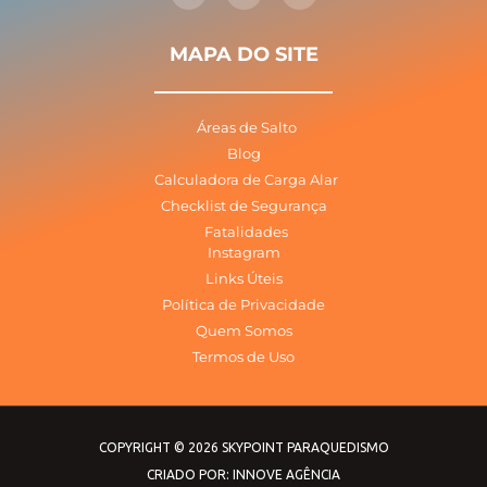
t
e
t
a
b
u
g
o
b
MAPA DO SITE
r
o
e
a
k
m
-
f
Áreas de Salto
Blog
Calculadora de Carga Alar
Checklist de Segurança
Fatalidades
Instagram
Links Úteis
Política de Privacidade
Quem Somos
Termos de Uso
COPYRIGHT © 2026 SKYPOINT PARAQUEDISMO
CRIADO POR: INNOVE AGÊNCIA