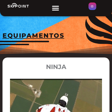
Ir
Menu
ÁREAS DE SALTO
para
o
conteúdo
EQUIPAMENTOS
NINJA