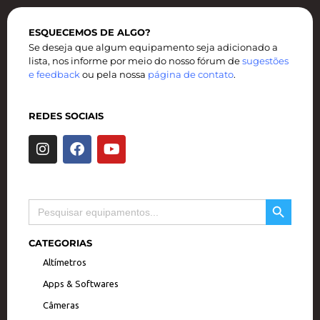
ESQUECEMOS DE ALGO?
Se deseja que algum equipamento seja adicionado a
lista, nos informe por meio do nosso fórum de
sugestões
e feedback
ou pela nossa
página de contato
.
REDES SOCIAIS
I
F
Y
n
a
o
s
c
u
t
e
t
a
b
u
SEARCH BUTTON
Search
g
o
b
for:
r
o
e
a
k
CATEGORIAS
m
Altímetros
Apps & Softwares
Câmeras