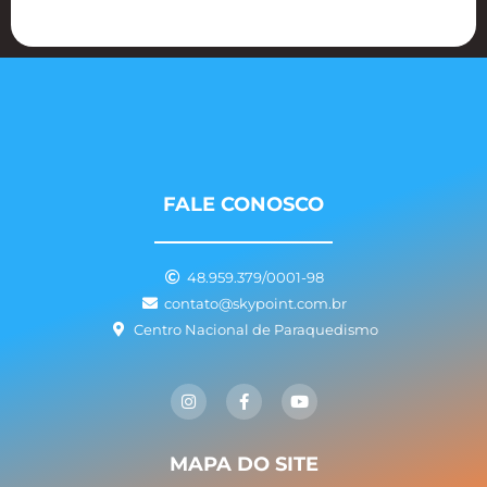
FALE CONOSCO
48.959.379/0001-98
contato@skypoint.com.br
Centro Nacional de Paraquedismo
I
F
Y
n
a
o
s
c
u
t
e
t
a
b
u
g
o
b
MAPA DO SITE
r
o
e
a
k