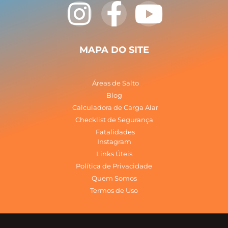
I
F
Y
n
a
o
s
c
u
MAPA DO SITE
t
e
t
Áreas de Salto
a
b
u
Blog
Calculadora de Carga Alar
Checklist de Segurança
g
o
b
Fatalidades
Instagram
r
o
e
Links Úteis
Política de Privacidade
a
k
Quem Somos
Termos de Uso
m
-