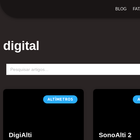
Ir
BLOG
FA
para
o
conteúdo
digital
Search
for:
ALTÍMETROS
A
DigiAlti
SonoAlti 2