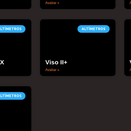
Avaliar »
A
LTÍMETROS
ALTÍMETROS
FX
Viso II+
Avaliar »
A
LTÍMETROS