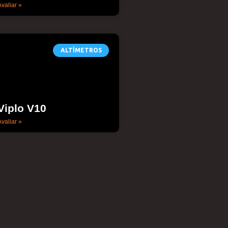
valiar »
ALTÍMETROS
Viplo V10
valiar »