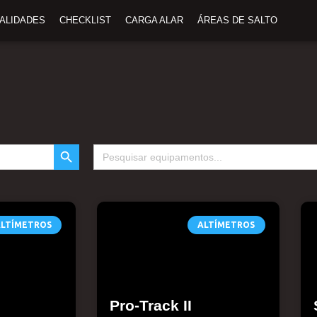
TALIDADES
CHECKLIST
CARGA ALAR
ÁREAS DE SALTO
SEARCH BUTTON
Search
for:
Página
Página
Página
Página
LTÍMETROS
ALTÍMETROS
Pro-Track II