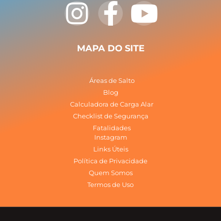
I
F
Y
n
a
o
s
c
u
MAPA DO SITE
t
e
t
Áreas de Salto
a
b
u
Blog
Calculadora de Carga Alar
Checklist de Segurança
g
o
b
Fatalidades
Instagram
r
o
e
Links Úteis
Política de Privacidade
a
k
Quem Somos
Termos de Uso
m
-