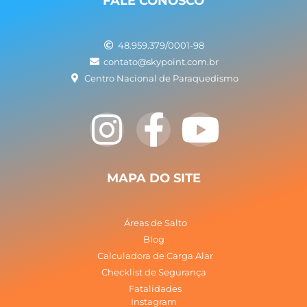
FALE CONOSCO
48.959.379/0001-98
contato@skypoint.com.br
Centro Nacional de Paraquedismo
I
F
Y
n
a
o
s
c
u
MAPA DO SITE
t
e
t
Áreas de Salto
a
b
u
Blog
Calculadora de Carga Alar
Checklist de Segurança
g
o
b
Fatalidades
Instagram