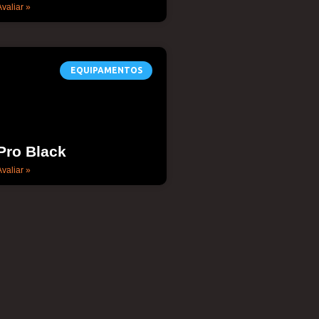
valiar »
EQUIPAMENTOS
Pro Black
valiar »