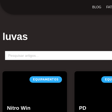
Ir
BLOG
FA
para
o
conteúdo
luvas
Search
for:
EQUIPAMENTOS
EQU
Nitro Win
PD