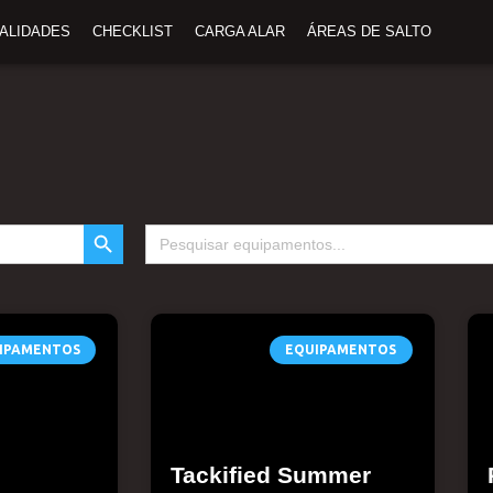
TALIDADES
CHECKLIST
CARGA ALAR
ÁREAS DE SALTO
SEARCH BUTTON
Search
for:
Página
Página
IPAMENTOS
EQUIPAMENTOS
Tackified Summer