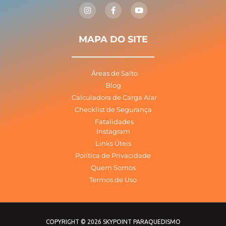
n
a
o
s
c
u
t
e
t
a
b
u
g
o
b
MAPA DO SITE
r
o
e
a
k
m
-
f
Áreas de Salto
Blog
Calculadora de Carga Alar
Checklist de Segurança
Fatalidades
Instagram
Links Úteis
Política de Privacidade
Quem Somos
Termos de Uso
COPYRIGHT © 2026 SKYPOINT PARAQUEDISMO