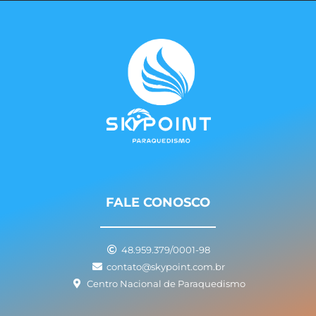
FALE CONOSCO
48.959.379/0001-98
contato@skypoint.com.br
Centro Nacional de Paraquedismo
I
F
Y