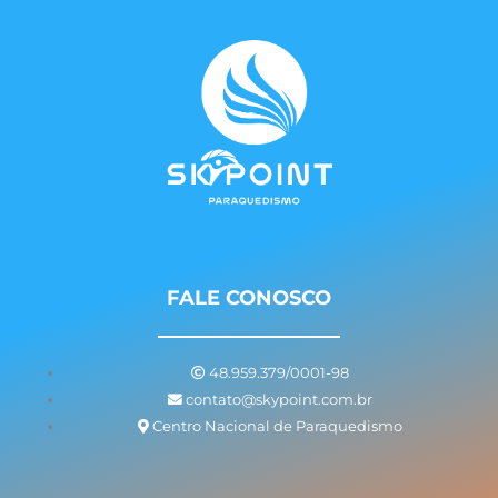
FALE CONOSCO
48.959.379/0001-98
contato@skypoint.com.br
Centro Nacional de Paraquedismo
I
F
Y