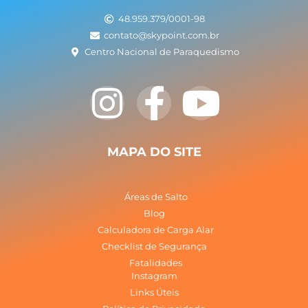
48.959.379/0001-98
contato@skypoint.com.br
Centro Nacional de Paraquedismo
I
F
Y
n
a
o
s
c
u
MAPA DO SITE
t
e
t
Áreas de Salto
a
b
u
Blog
Calculadora de Carga Alar
Checklist de Segurança
g
o
b
Fatalidades
Instagram
r
o
e
Links Úteis