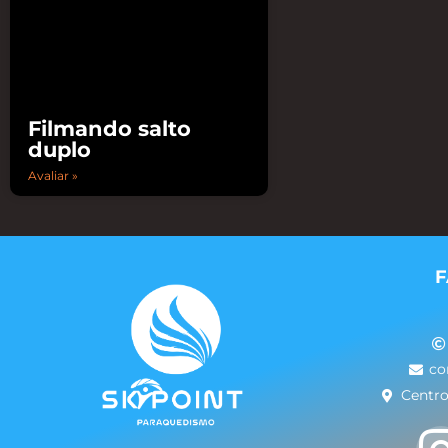
Filmando salto
duplo
Avaliar »
F
co
Centro