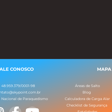
ALE CONOSCO
MAPA 
48.959.379/0001-98
Áreas de Salto
ntato@skypoint.com.br
Blog
 Nacional de Paraquedismo
Calculadora de Carga Alar
Checklist de Segurança
Fatalidades