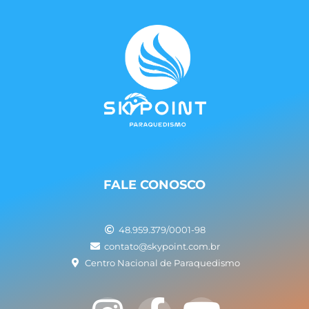
FALE CONOSCO
48.959.379/0001-98
contato@skypoint.com.br
Centro Nacional de Paraquedismo
I
F
Y