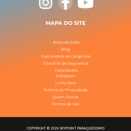
n
a
o
s
c
u
MAPA DO SITE
t
e
t
Áreas de Salto
a
b
u
Blog
Calculadora de Carga Alar
Checklist de Segurança
g
o
b
Fatalidades
Instagram
r
o
e
Links Úteis
Política de Privacidade
a
k
Quem Somos
Termos de Uso
m
-
f
COPYRIGHT © 2026 SKYPOINT PARAQUEDISMO