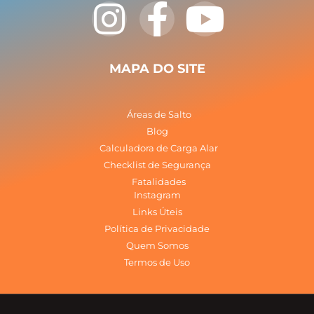
I
F
Y
n
a
o
s
c
u
MAPA DO SITE
t
e
t
Áreas de Salto
a
b
u
Blog
Calculadora de Carga Alar
Checklist de Segurança
g
o
b
Fatalidades
Instagram
r
o
e
Links Úteis
Política de Privacidade
a
k
Quem Somos
Termos de Uso
m
-