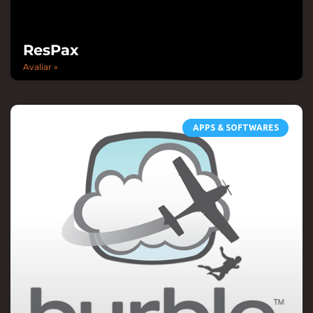
ResPax
Avaliar »
APPS & SOFTWARES