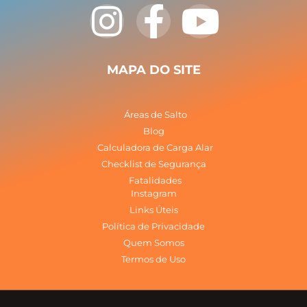
I
F
Y
n
a
o
s
c
u
MAPA DO SITE
t
e
t
Áreas de Salto
a
b
u
Blog
Calculadora de Carga Alar
Checklist de Segurança
g
o
b
Fatalidades
Instagram
r
o
e
Links Úteis
Política de Privacidade
a
k
Quem Somos
Termos de Uso
m
-