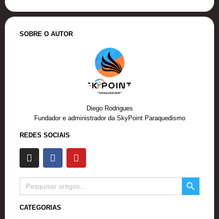
SOBRE O AUTOR
Diego Rodrigues
Fundador e administrador da SkyPoint Paraquedismo
REDES SOCIAIS
I
F
Y
n
a
o
s
c
u
SEARCH BUTTON
t
e
t
Search
for:
a
b
u
g
o
b
CATEGORIAS
r
o
e