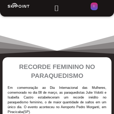
Ir
Menu
ÁREAS DE SALTO
para
o
conteúdo
RECORDE FEMININO NO
PARAQUEDISMO
Em comemoração ao Dia Internacional das Mulheres,
comemorado no dia 08 de março, as paraquedistas Julie Vidotti e
Isabella Castro estabeleceram um recorde inédito no
paraquedismo feminino, o de maior quantidade de saltos em um
único dia. O evento aconteceu no Aeroporto Pedro Morganti, em
Piracicaba(SP).