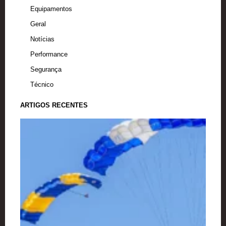
a
k
Equipamentos
m
Geral
Notícias
Performance
Segurança
Técnico
ARTIGOS RECENTES