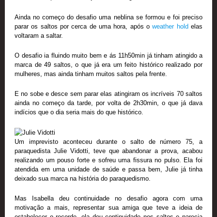
Ainda no começo do desafio uma neblina se formou e foi preciso
parar os saltos por cerca de uma hora, após o
weather hold
elas
voltaram a saltar.
O desafio ia fluindo muito bem e ás 11h50min já tinham atingido a
marca de 49 saltos, o que já era um feito histórico realizado por
mulheres, mas ainda tinham muitos saltos pela frente.
E no sobe e desce sem parar elas atingiram os incríveis 70 saltos
ainda no começo da tarde, por volta de 2h30min, o que já dava
indícios que o dia seria mais do que histórico.
Um imprevisto aconteceu durante o salto de número 75, a
paraquedista Julie Vidotti, teve que abandonar a prova, acabou
realizando um pouso forte e sofreu uma fissura no pulso. Ela foi
atendida em uma unidade de saúde e passa bem, Julie já tinha
deixado sua marca na história do paraquedismo.
Mas Isabella deu continuidade no desafio agora com uma
motivação a mais, representar sua amiga que teve a ideia de
estabelecer o recorde, ela deu continuidade nos saltos e parecia