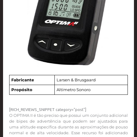
Fabricante
Larsen & Brusgaard
Propósito
Altímetro Sonoro
[RICH_REVIEWS_SNIPPET category="post"]
O OPTIMA II é tão preciso que possui um conjunto adicional
de bipes de advertência que podem ser ajustados para
uma altitude específica durante as aproximações de pouso
normal e de alta velocidade. Esse recurso foi adicionado