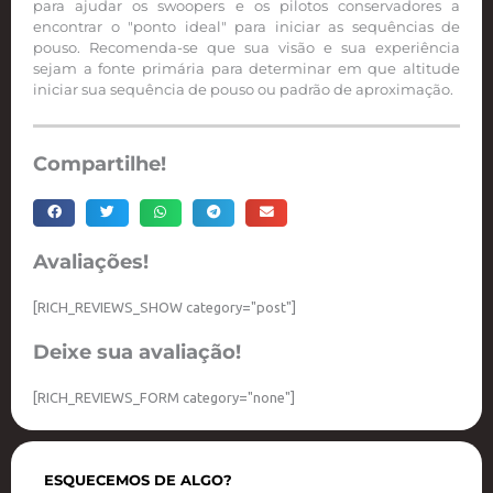
para ajudar os swoopers e os pilotos conservadores a
encontrar o "ponto ideal" para iniciar as sequências de
pouso. Recomenda-se que sua visão e sua experiência
sejam a fonte primária para determinar em que altitude
iniciar sua sequência de pouso ou padrão de aproximação.
Compartilhe!
Avaliações!
[RICH_REVIEWS_SHOW category="post"]
Deixe sua avaliação!
[RICH_REVIEWS_FORM category="none"]
ESQUECEMOS DE ALGO?