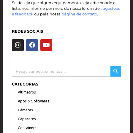
Se deseja que algum equipamento seja adicionado a
lista, nos informe por meio do nosso fórum de
sugestões
e feedback
ou pela nossa
página de contato
.
REDES SOCIAIS
I
F
Y
n
a
o
s
c
u
t
e
t
a
b
u
SEARCH BUTTON
Search
g
o
b
for:
r
o
e
a
k
CATEGORIAS
m
Altímetros
Apps & Softwares
Câmeras
Capacetes
Containers