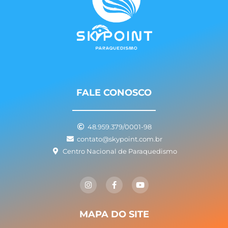
FALE CONOSCO
48.959.379/0001-98
contato@skypoint.com.br
Centro Nacional de Paraquedismo
I
F
Y
n
a
o
s
c
u
t
e
t
a
b
u
g
o
b
MAPA DO SITE
r
o
e
a
k