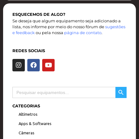
ESQUECEMOS DE ALGO?
Se deseja que algum equipamento seja adicionado a
lista, nos informe por meio do nosso fórum de
sugestões
e feedback
ou pela nossa
página de contato
.
REDES SOCIAIS
I
F
Y
n
a
o
s
c
u
t
e
t
a
b
u
SEARCH BUTTON
Search
g
o
b
for:
r
o
e
a
k
CATEGORIAS
m
Altímetros
Apps & Softwares
Câmeras