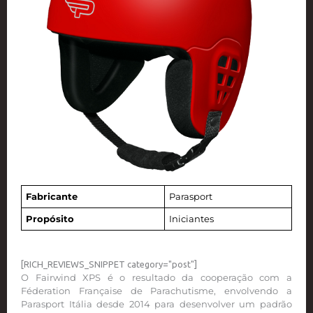
Fabricante
Parasport
Propósito
Iniciantes
[RICH_REVIEWS_SNIPPET category="post"]
O Fairwind XPS é o resultado da cooperação com a
Féderation Française de Parachutisme, envolvendo a
Parasport Itália desde 2014 para desenvolver um padrão