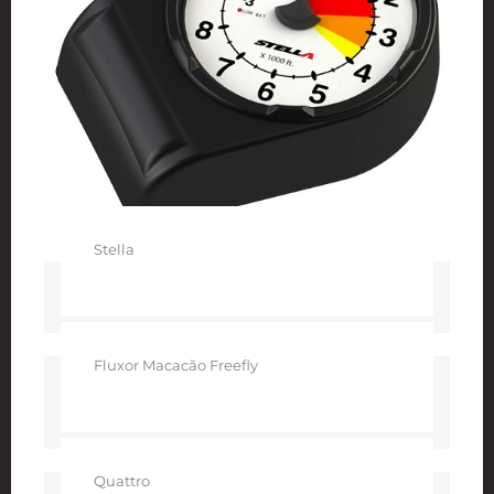
Stella
Fluxor Macacão Freefly
Quattro