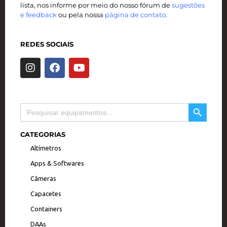
lista, nos informe por meio do nosso fórum de
sugestões
e feedback
ou pela nossa
página de contato
.
REDES SOCIAIS
I
F
Y
n
a
o
s
c
u
t
e
t
a
b
u
SEARCH BUTTON
Search
g
o
b
for:
r
o
e
a
k
CATEGORIAS
m
Altímetros
Apps & Softwares
Câmeras
Capacetes
Containers
DAAs