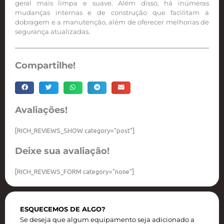
geral mais limpa e suave. Além disso, há inúmeras
mudanças internas e de construção que facilitam a
dobragem e a manutenção, além de oferecer melhorias de
segurança atualizadas.
Compartilhe!
Avaliações!
[RICH_REVIEWS_SHOW category="post"]
Deixe sua avaliação!
[RICH_REVIEWS_FORM category="none"]
ESQUECEMOS DE ALGO?
Se deseja que algum equipamento seja adicionado a