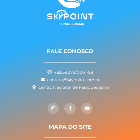
FALE CONOSCO
48.959.379/0001-98
contato@skypoint.com.br
Centro Nacional de Paraquedismo
I
F
Y
n
a
o
s
c
u
t
e
t
a
b
u
g
o
b
MAPA DO SITE
r
o
e
a
k
m
-