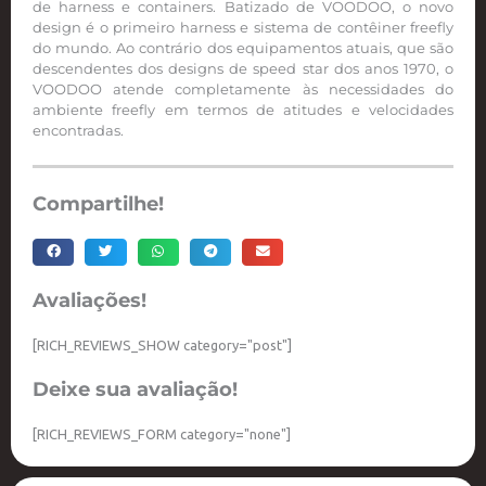
de harness e containers. Batizado de VOODOO, o novo
design é o primeiro harness e sistema de contêiner freefly
do mundo. Ao contrário dos equipamentos atuais, que são
descendentes dos designs de speed star dos anos 1970, o
VOODOO atende completamente às necessidades do
ambiente freefly em termos de atitudes e velocidades
encontradas.
Compartilhe!
Avaliações!
[RICH_REVIEWS_SHOW category="post"]
Deixe sua avaliação!
[RICH_REVIEWS_FORM category="none"]