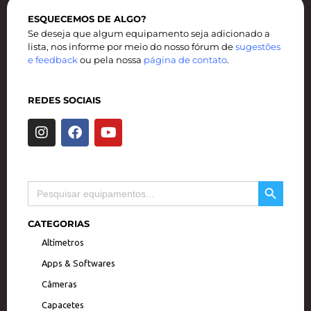
ESQUECEMOS DE ALGO?
Se deseja que algum equipamento seja adicionado a
lista, nos informe por meio do nosso fórum de
sugestões
e feedback
ou pela nossa
página de contato
.
REDES SOCIAIS
I
F
Y
n
a
o
s
c
u
t
e
t
a
b
u
SEARCH BUTTON
Search
g
o
b
for:
r
o
e
a
k
CATEGORIAS
m
Altímetros
Apps & Softwares
Câmeras
Capacetes