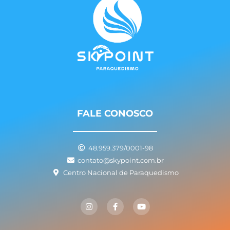
FALE CONOSCO
48.959.379/0001-98
contato@skypoint.com.br
Centro Nacional de Paraquedismo
I
F
Y
n
a
o
s
c
u
t
e
t
a
b
u
g
o
b