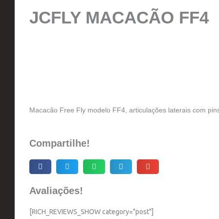
JCFLY MACACÃO FF4
Macacão Free Fly modelo FF4, articulações laterais com pins
Compartilhe!
Avaliações!
[RICH_REVIEWS_SHOW category="post"]