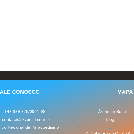
FALE CONOSCO
MAPA 
48.959.379/0001-98
Áreas de Salto
contato@skypoint.com.br
Blog
tro Nacional de Paraquedismo
Calculadora de Carga Ala