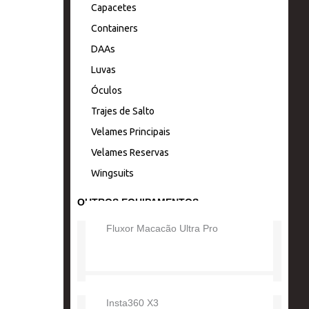
Capacetes
r
o
e
Containers
DAAs
a
k
Luvas
m
Óculos
Trajes de Salto
Velames Principais
Velames Reservas
Wingsuits
OUTROS EQUIPAMENTOS
Fluxor Macacão Ultra Pro
Insta360 X3