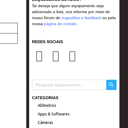
Se deseja que algum equipamento seja
adicionado a lista, nos informe por meio do
nosso fórum de
sugestões e feedback
ou pela
nossa
página de contato
.
REDES SOCIAIS
I
F
Y
n
a
o
s
c
u
SEARCH BUTTON
Search
for:
t
e
t
CATEGORIAS
Altímetros
a
b
u
Apps & Softwares
g
o
b
Câmeras