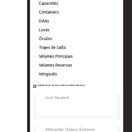
Capacetes
r
o
e
Containers
DAAs
a
k
Luvas
m
Óculos
Trajes de Salto
Velames Principais
Velames Reservas
Wingsuits
OUTROS EQUIPAMENTOS
Icon Student
Altimaster Galaxy Extreme