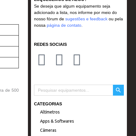
Se deseja que algum equipamento seja
adicionado a lista, nos informe por meio do
nosso fórum de
sugestões e feedback
ou pela
nossa
página de contato
.
REDES SOCIAIS
I
F
Y
n
a
o
s
c
u
SEARCH BUTTON
Search
tra de 500
for:
t
e
t
CATEGORIAS
Altímetros
a
b
u
Apps & Softwares
g
o
b
Câmeras