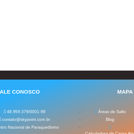
FALE CONOSCO
MAPA 
48.959.379/0001-98
Áreas de Salto
contato@skypoint.com.br
Blog
tro Nacional de Paraquedismo
Calculadora de Carga Ala