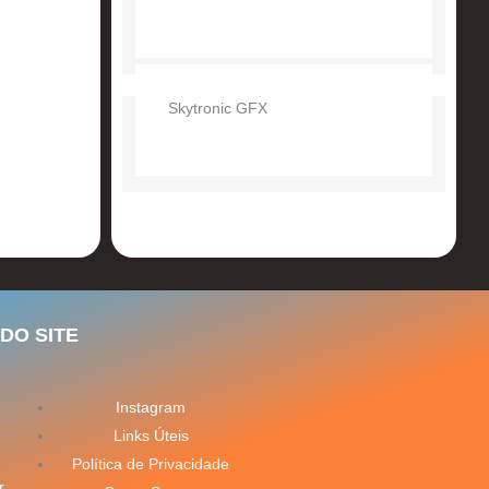
Skytronic GFX
DO SITE
Instagram
Links Úteis
Política de Privacidade
r