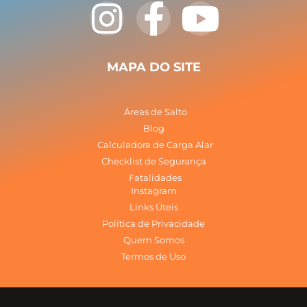
I
F
Y
n
a
o
s
c
u
MAPA DO SITE
t
e
t
Áreas de Salto
a
b
u
Blog
Calculadora de Carga Alar
Checklist de Segurança
g
o
b
Fatalidades
Instagram
r
o
e
Links Úteis
Política de Privacidade
a
k
Quem Somos
Termos de Uso
m
-