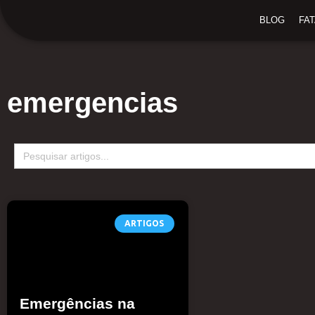
Ir
BLOG
FA
para
o
conteúdo
emergencias
Search
for:
ARTIGOS
Emergências na