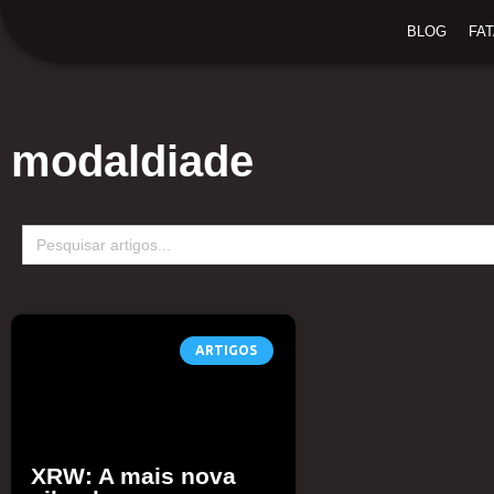
Ir
BLOG
FA
para
o
conteúdo
modaldiade
Search
for:
ARTIGOS
XRW: A mais nova