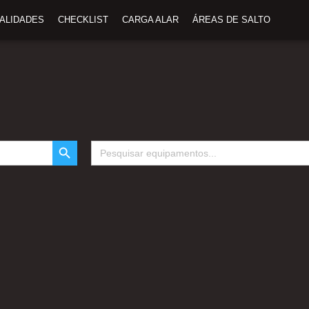
TALIDADES
CHECKLIST
CARGA ALAR
ÁREAS DE SALTO
SEARCH BUTTON
Search
for: