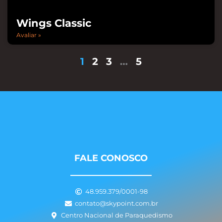
Wings Classic
Avaliar »
1
2
3
…
5
FALE CONOSCO
48.959.379/0001-98
contato@skypoint.com.br
Centro Nacional de Paraquedismo