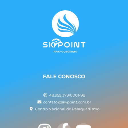
FALE CONOSCO
48.959.379/0001-98
contato@skypoint.com.br
Centro Nacional de Paraquedismo
I
F
Y