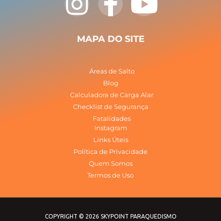
n
a
o
s
c
u
MAPA DO SITE
t
e
t
Áreas de Salto
a
b
u
Blog
Calculadora de Carga Alar
Checklist de Segurança
g
o
b
Fatalidades
Instagram
r
o
e
Links Úteis
Política de Privacidade
a
k
Quem Somos
Termos de Uso
m
-
f
COPYRIGHT © 2026 SKYPOINT PARAQUEDISMO