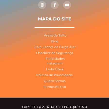
n
a
o
s
c
u
t
e
t
a
b
u
g
o
b
MAPA DO SITE
r
o
e
a
k
m
-
f
Áreas de Salto
Blog
Calculadora de Carga Alar
Checklist de Segurança
Fatalidades
Instagram
Links Úteis
Política de Privacidade
Quem Somos
Termos de Uso
COPYRIGHT © 2026 SKYPOINT PARAQUEDISMO