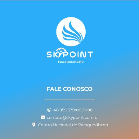
FALE CONOSCO
48.959.379/0001-98
contato@skypoint.com.br
Centro Nacional de Paraquedismo
I
F
Y