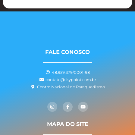
FALE CONOSCO
48.959.379/0001-98
contato@skypoint.com.br
Centro Nacional de Paraquedismo
I
F
Y
n
a
o
s
c
u
t
e
t
a
b
u
g
o
b
MAPA DO SITE
r
o
e
a
k
m
-