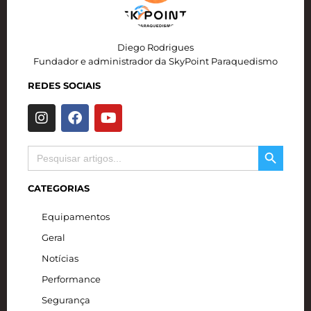
Diego Rodrigues
Fundador e administrador da SkyPoint Paraquedismo
REDES SOCIAIS
I
F
Y
n
a
o
s
c
u
SEARCH BUTTON
t
e
t
Search
for:
a
b
u
g
o
b
CATEGORIAS
r
o
e
a
k
Equipamentos
m
Geral
Notícias
Performance
Segurança