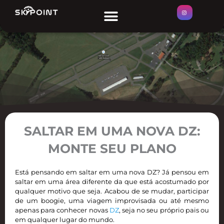
Ir
Menu
ÁREAS DE SALTO
para
o
conteúdo
SALTAR EM UMA NOVA DZ:
MONTE SEU PLANO
Está pensando em saltar em uma nova DZ? Já pensou em
saltar em uma área diferente da que está acostumado por
qualquer motivo que seja. Acabou de se mudar, participar
de um boogie, uma viagem improvisada ou até mesmo
apenas para conhecer novas
DZ
, seja no seu próprio pais ou
em qualquer lugar do mundo.