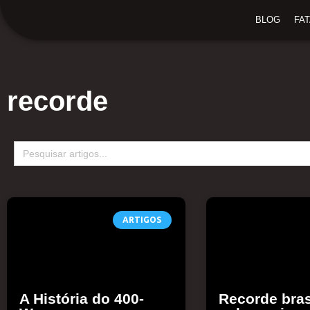
Ir
BLOG
FA
para
o
conteúdo
recorde
Search
for:
ARTIGOS
A História do 400-
Recorde bras